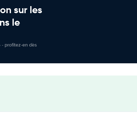
on sur les
ns le
 - profitez-en dès