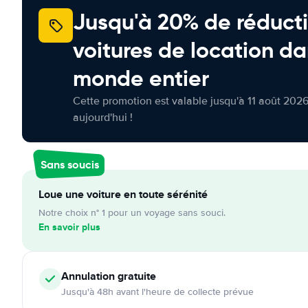
Jusqu'à 20% de réducti
voitures de location da
monde entier
Cette promotion est valable jusqu'à 11 août 2026
aujourd'hui !
Sans soucis
Loue une voiture en toute sérénité
Notre choix n° 1 pour un voyage sans souci.
En savoir plus
Annulation
gratuite
Jusqu'à 48h avant l'heure de collecte prévue