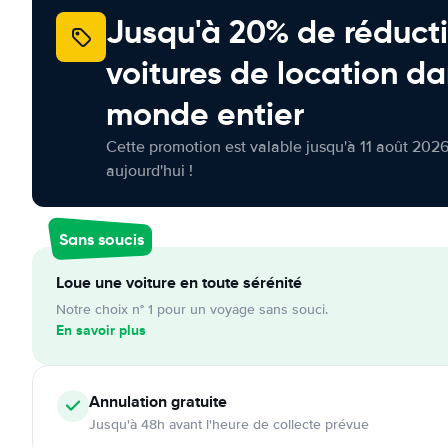
Jusqu'à 20% de réducti
voitures de location da
monde entier
Cette promotion est valable jusqu'à 11 août 2026
aujourd'hui !
Sans soucis
Loue une voiture en toute sérénité
Notre choix n° 1 pour un voyage sans souci.
En savoir plus
Annulation
gratuite
Jusqu'à 48h avant l'heure de collecte prévue