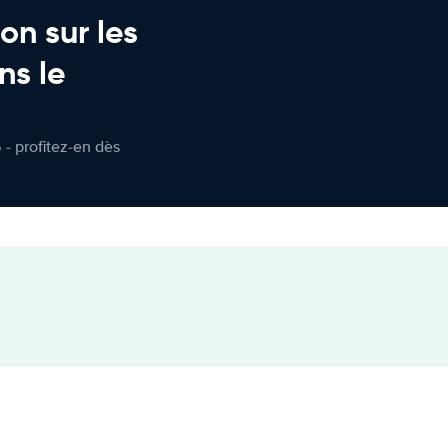
on sur les
ns le
 - profitez-en dès