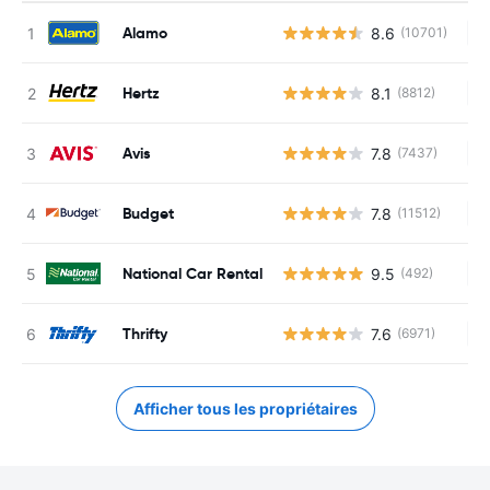
Alamo
8.6
(10701)
Au
Hertz
8.1
(8812)
Au
Avis
7.8
(7437)
Au
Budget
7.8
(11512)
Au
National Car Rental
9.5
(492)
Au
Thrifty
7.6
(6971)
Au
Afficher tous les propriétaires