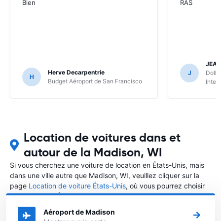
Bien
RAS
JEA
Herve Decarpentrie
J
Dolla
H
Budget Aéroport de San Francisco
Inter
Location de voitures dans et
autour de la Madison, WI
Si vous cherchez une voiture de location en États-Unis, mais
dans une ville autre que Madison, WI, veuillez cliquer sur la
page
Location de voiture États-Unis
, où vous pourrez choisir
la ville dans le États-Unis où vous souhaitez louer une voiture.
Aéroport de Madison