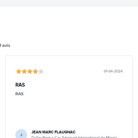
3 avis
01-04-2024
RAS
RAS
JEAN MARC FLAUGNAC
J
Dollar Rent a Car Aéroport International de Miami