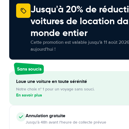
Jusqu'à 20% de réducti
voitures de location da
monde entier
Cette promotion est valable jusqu'à 11 août 2026
aujourd'hui !
Sans soucis
Loue une voiture en toute sérénité
Notre choix n° 1 pour un voyage sans souci.
En savoir plus
Annulation
gratuite
Jusqu'à 48h avant l'heure de collecte prévue