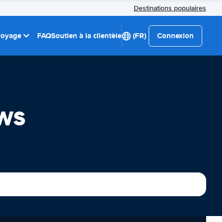
Destinations populaires
 voyage
FAQ
Soutien à la clientèle
(FR)
Connexion
ws