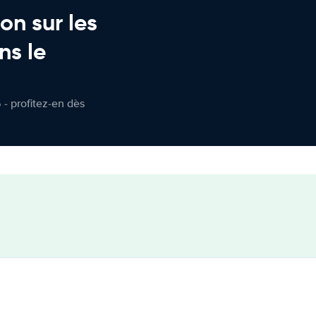
on sur les
ns le
 - profitez-en dès