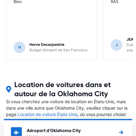
Bien
RAS
JEA
Herve Decarpentrie
J
Dolla
H
Budget Aéroport de San Francisco
Inter
Location de voitures dans et
autour de la Oklahoma City
Si vous cherchez une voiture de location en États-Unis, mais
dans une ville autre que Oklahoma City, veuillez cliquer sur la
page
Location de voiture États-Unis
, où vous pourrez choisir
la ville dans le États-Unis où vous souhaitez louer une voiture.
Aéroport d'Oklahoma City