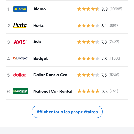
Alamo
8.8
(10695)
Au
Hertz
8.1
(8807)
Au
Avis
7.8
(7427)
Au
Budget
7.8
(11503)
Au
Dollar Rent a Car
7.5
(5286)
Au
National Car Rental
9.5
(491)
Au
Afficher tous les propriétaires