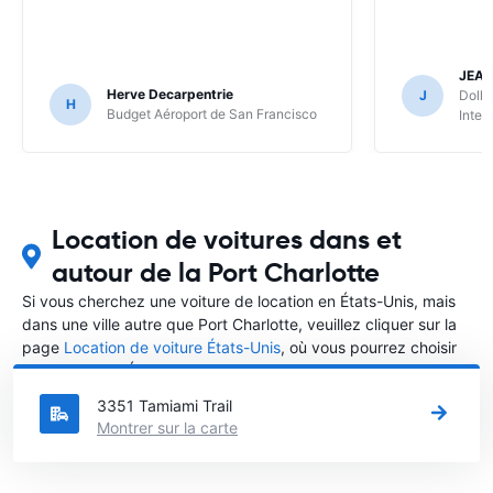
JEA
Herve Decarpentrie
J
Dolla
H
Budget Aéroport de San Francisco
Inter
Location de voitures dans et
autour de la Port Charlotte
Si vous cherchez une voiture de location en États-Unis, mais
dans une ville autre que Port Charlotte, veuillez cliquer sur la
page
Location de voiture États-Unis
, où vous pourrez choisir
la ville dans le États-Unis où vous souhaitez louer une voiture.
3351 Tamiami Trail
Montrer sur la carte