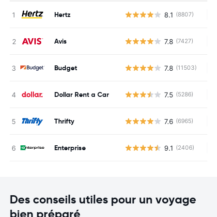
Hertz
8.1
(8807)
Au
Avis
7.8
(7427)
Au
Budget
7.8
(11503)
Au
Dollar Rent a Car
7.5
(5286)
Au
Thrifty
7.6
(6965)
Au
Enterprise
9.1
(2406)
Au
Des conseils utiles pour un voyage
bien préparé