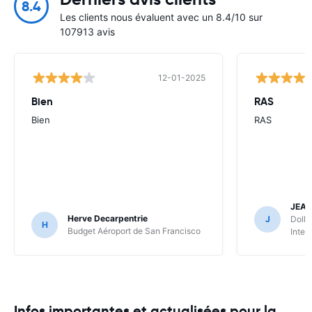
8.4
Les clients nous évaluent avec un 8.4/10 sur
107913 avis
12-01-2025
Bien
RAS
Bien
RAS
JEA
Herve Decarpentrie
J
Dolla
H
Budget Aéroport de San Francisco
Inter
Infos importantes et actualisées pour la