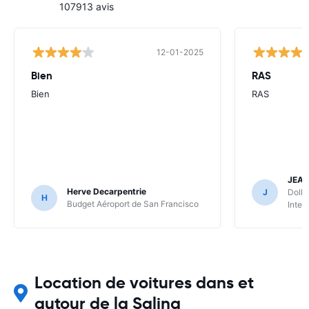
107913 avis
12-01-2025
Bien
RAS
Bien
RAS
JEA
Herve Decarpentrie
J
Dolla
H
Budget Aéroport de San Francisco
Inter
Location de voitures dans et
autour de la Salina