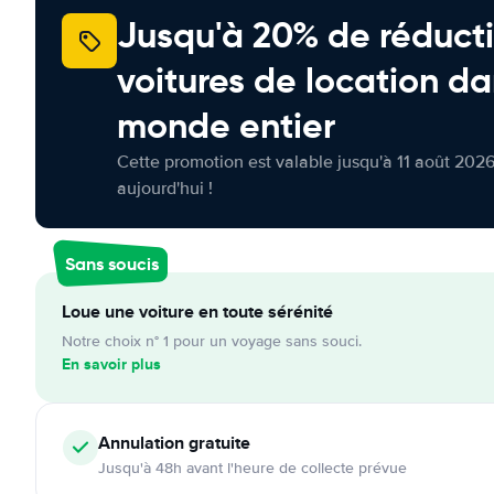
Jusqu'à 20% de réducti
voitures de location da
monde entier
Cette promotion est valable jusqu'à 11 août 2026
aujourd'hui !
Sans soucis
Loue une voiture en toute sérénité
Notre choix n° 1 pour un voyage sans souci.
En savoir plus
Annulation
gratuite
Jusqu'à 48h avant l'heure de collecte prévue