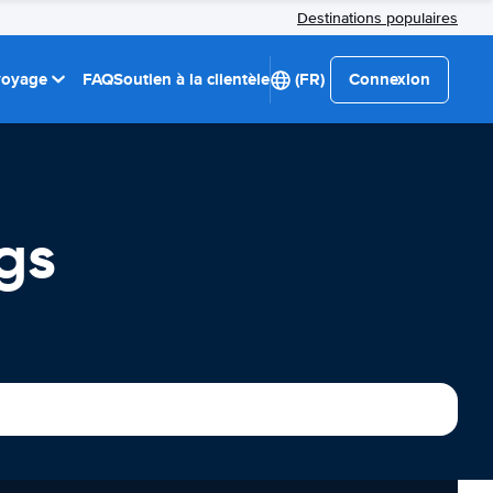
Destinations populaires
 voyage
FAQ
Soutien à la clientèle
(FR)
Connexion
gs