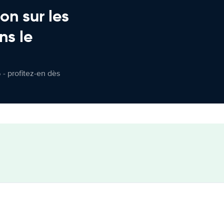
on sur les
ns le
 - profitez-en dès