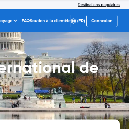
Destinations populaires
 voyage
FAQ
Soutien à la clientèle
(FR)
Connexion
ternational de