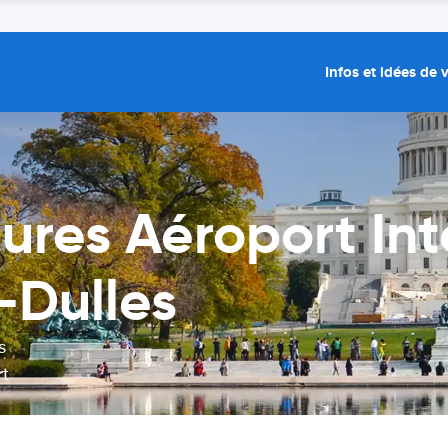
Infos et idées de
tures Aéroport In
Dulles
s
rt