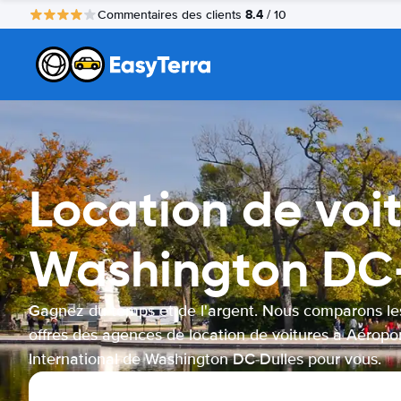
8.4
Commentaires des clients
/ 10
Location de voi
Washington DC-
Gagnez du temps et de l'argent. Nous comparons le
offres des agences de location de voitures à Aéropo
International de Washington DC-Dulles pour vous.