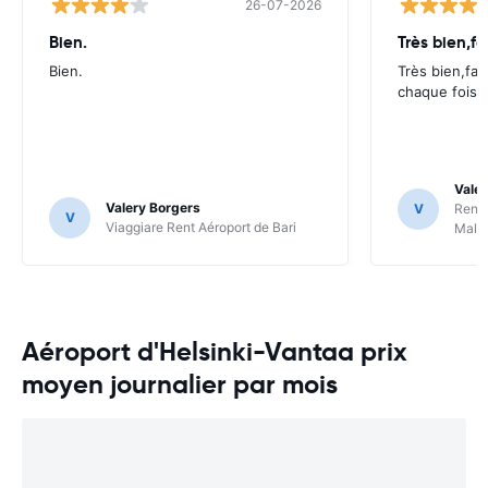
26-07-2026
Bien.
Très bien,fa
Bien.
Très bien,fac
chaque fois.
Valer
Valery Borgers
V
RentS
V
Viaggiare Rent Aéroport de Bari
Malp
Aéroport d'Helsinki-Vantaa prix
moyen journalier par mois