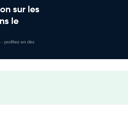
on sur les
ns le
 - profitez-en dès