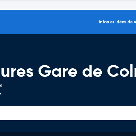
Infos et idées de
tures Gare de Co
s
e