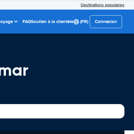
Destinations populaires
 voyage
FAQ
Soutien à la clientèle
(FR)
Connexion
lmar