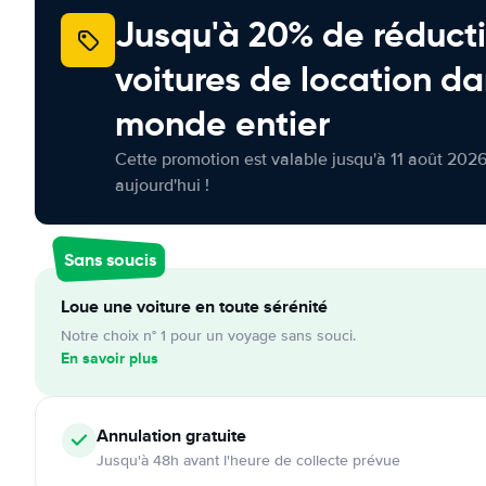
Jusqu'à 20% de réducti
voitures de location da
monde entier
Cette promotion est valable jusqu'à 11 août 2026
aujourd'hui !
Sans soucis
Loue une voiture en toute sérénité
Notre choix n° 1 pour un voyage sans souci.
En savoir plus
Annulation
gratuite
Jusqu'à 48h avant l'heure de collecte prévue