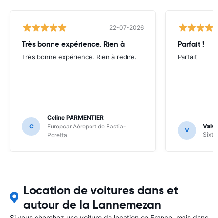
22-07-2026
Très bonne expérience. Rien à
Parfait !
Très bonne expérience. Rien à redire.
Parfait !
Celine PARMENTIER
Valer
C
Europcar Aéroport de Bastia-
V
Sixt 
Poretta
Location de voitures dans et
autour de la Lannemezan
Si vous cherchez une voiture de location en France, mais dans