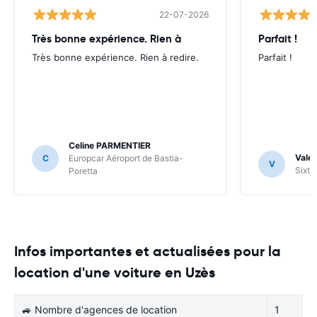
22-07-2026
Très bonne expérience. Rien à
Parfait !
Très bonne expérience. Rien à redire.
Parfait !
Celine PARMENTIER
Valer
C
Europcar Aéroport de Bastia-
V
Sixt 
Poretta
Infos importantes et actualisées pour la
location d'une voiture en Uzès
🚙 Nombre d'agences de location
1