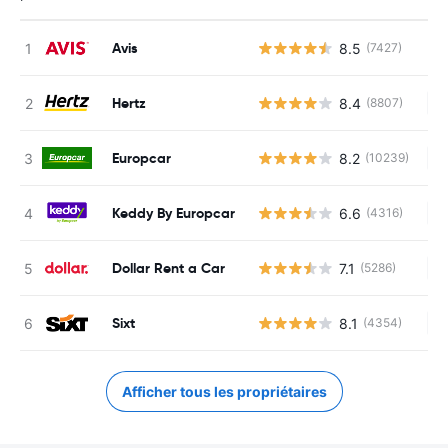
Avis
8.5
(7427)
Hertz
8.4
(8807)
Au
Europcar
8.2
(10239)
Au
Keddy By Europcar
6.6
(4316)
Au
Dollar Rent a Car
7.1
(5286)
Au
Sixt
8.1
(4354)
Au
Afficher tous les propriétaires