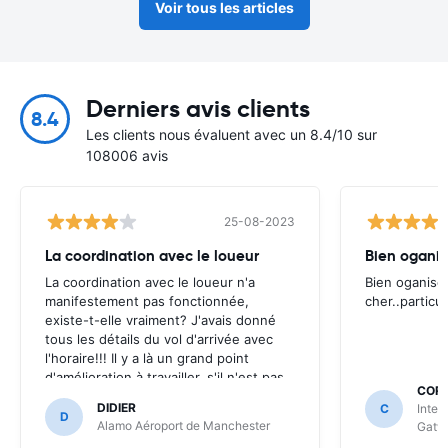
Voir tous les articles
Derniers avis clients
8.4
Les clients nous évaluent avec un 8.4/10 sur
108006 avis
25-08-2023
La coordination avec le loueur
Bien oganis
La coordination avec le loueur n'a
Bien oganise
manifestement pas fonctionnée,
cher..particu
existe-t-elle vraiment? J'avais donné
tous les détails du vol d'arrivée avec
l'horaire!!! Il y a là un grand point
d'amélioration à travailler, s'il n'est pas
CORN
possible (sur un aéroport international
DIDIER
C
Inter
tout de même!) de récupérer un
D
Alamo Aéroport de Manchester
Gatw
véhicule après 22h00, il faut l'annoncer