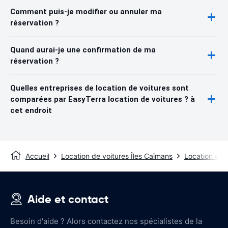
Comment puis-je modifier ou annuler ma
réservation ?
Quand aurai-je une confirmation de ma
réservation ?
Quelles entreprises de location de voitures sont
comparées par EasyTerra location de voitures ? à
cet endroit
Accueil
Location de voitures Îles Caïmans
Location de 
Aide et contact
Besoin d'aide ? Alors contactez nos spécialistes de la