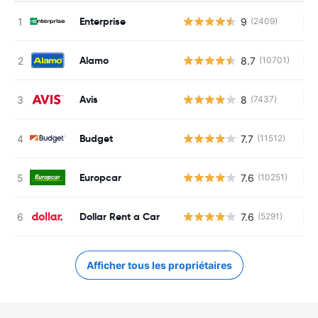
Enterprise
9
(2409)
Au
Alamo
8.7
(10701)
Au
Avis
8
(7437)
Au
Budget
7.7
(11512)
Au
Europcar
7.6
(10251)
Au
Dollar Rent a Car
7.6
(5291)
Au
Afficher tous les propriétaires