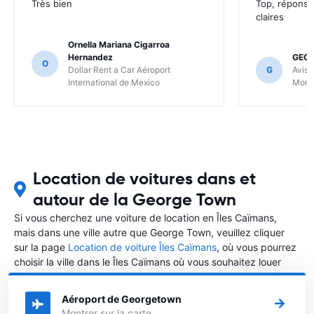
Très bien
Top, réponse
claires
Ornella Mariana Cigarroa
Hernandez
GEOF
O
Dollar Rent a Car Aéroport
G
Avis 
International de Mexico
Mont
Location de voitures dans et
autour de la George Town
Si vous cherchez une voiture de location en Îles Caïmans,
mais dans une ville autre que George Town, veuillez cliquer
sur la page
Location de voiture Îles Caïmans
, où vous pourrez
choisir la ville dans le Îles Caïmans où vous souhaitez louer
une voiture.
Aéroport de Georgetown
Montrer sur la carte