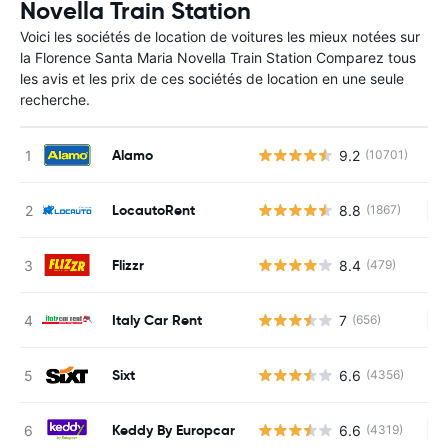
Novella Train Station
Voici les sociétés de location de voitures les mieux notées sur
la Florence Santa Maria Novella Train Station Comparez tous
les avis et les prix de ces sociétés de location en une seule
recherche.
Alamo
9.2
(10701)
LocautoRent
8.8
(1867)
Au
Flizzr
8.4
(479)
Italy Car Rent
7
(656)
Au
Sixt
6.6
(4356)
Keddy By Europcar
6.6
(4319)
Au