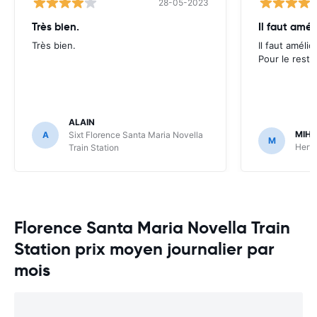
28-05-2023
Très bien.
Il faut amél
Très bien.
Il faut amélio
Pour le reste
ALAIN
MIHA
A
Sixt Florence Santa Maria Novella
M
Hertz
Train Station
Florence Santa Maria Novella Train
Station prix moyen journalier par
mois