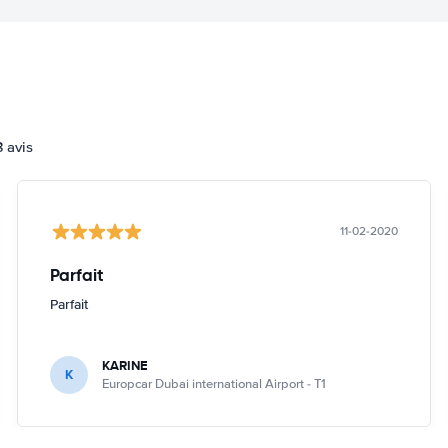
3 avis
11-02-2020
Parfait
Parfait
KARINE
K
Europcar Dubai international Airport - T1