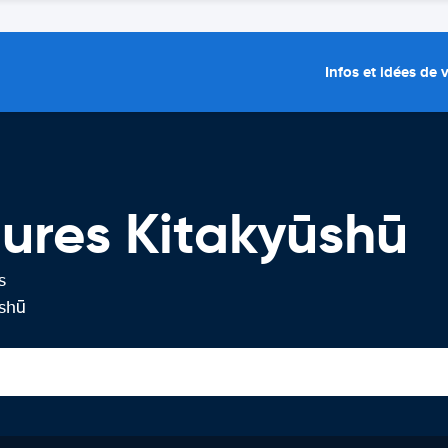
Infos et idées de
tures Kitakyūshū
s
ūshū