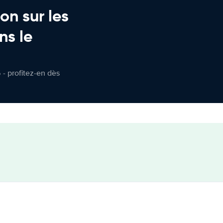
on sur les
ns le
 - profitez-en dès