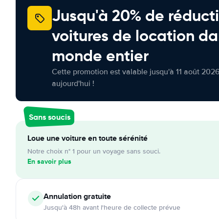
Jusqu'à 20% de réducti
voitures de location da
monde entier
Cette promotion est valable jusqu'à 11 août 2026
aujourd'hui !
Sans soucis
Loue une voiture en toute sérénité
Notre choix n° 1 pour un voyage sans souci.
En savoir plus
Annulation
gratuite
Jusqu'à 48h avant l'heure de collecte prévue