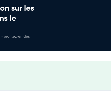
on sur les
ns le
 - profitez-en dès