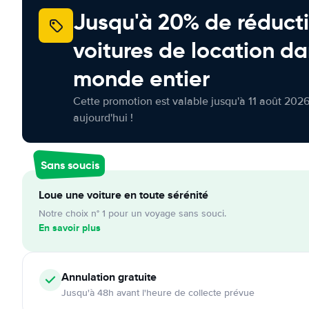
Jusqu'à 20% de réducti
voitures de location da
monde entier
Cette promotion est valable jusqu'à 11 août 2026
aujourd'hui !
Sans soucis
Loue une voiture en toute sérénité
Notre choix n° 1 pour un voyage sans souci.
En savoir plus
Annulation
gratuite
Jusqu'à 48h avant l'heure de collecte prévue