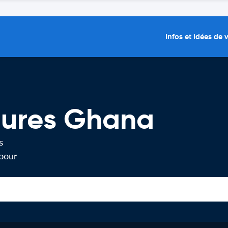
Infos et idées de
tures Ghana
s
 pour