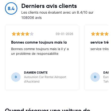
Derniers avis clients
8.4
Les clients nous évaluent avec un 8.4/10 sur
108006 avis
09-01-2026
Bonnes comme toujours mais la
service très
Bonnes comme toujours mais la il y’ a
service très 
un problème de responsabilite
DAMIEN COMTE
DANI
D
Autounion Car Rental Aéroport
D
Europ
d'Auckland
Tahit
Quand réserver une voiture de