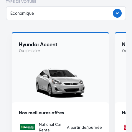
TYPE DE VOITURE
Économique
Hyundai Accent
Nis
Ou similaire
Ou si
Nos meilleures offres
Nos 
National Car
À partir de
/journée
Rental