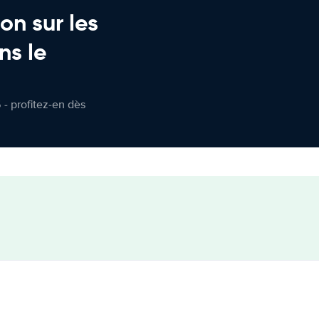
on sur les
ns le
 - profitez-en dès