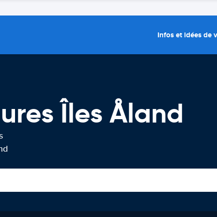
Infos et idées de
ures Îles Åland
s
and