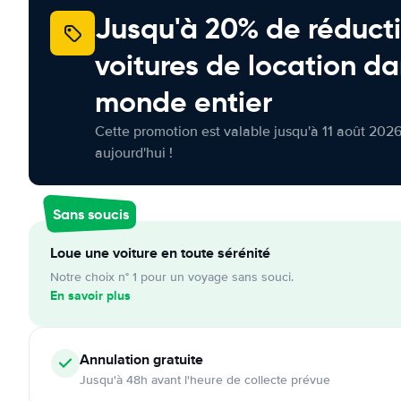
Jusqu'à 20% de réducti
voitures de location da
monde entier
Cette promotion est valable jusqu'à 11 août 2026
aujourd'hui !
Sans soucis
Loue une voiture en toute sérénité
Notre choix n° 1 pour un voyage sans souci.
En savoir plus
Annulation
gratuite
Jusqu'à 48h avant l'heure de collecte prévue