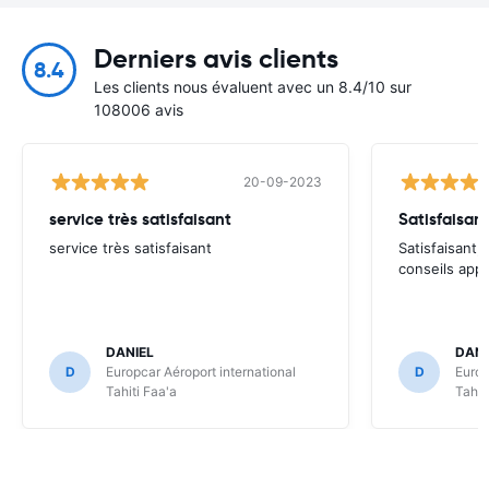
Derniers avis clients
8.4
Les clients nous évaluent avec un 8.4/10 sur
108006 avis
20-09-2023
service très satisfaisant
Satisfaisant
service très satisfaisant
Satisfaisant, 
conseils appr
DANIEL
DANI
D
Europcar Aéroport international
D
Europ
Tahiti Faa'a
Tahit