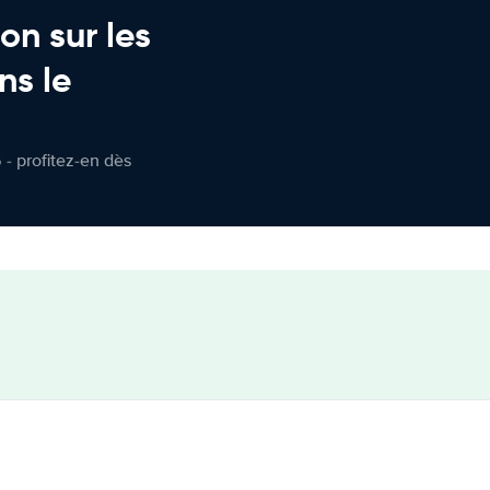
on sur les
ns le
 - profitez-en dès