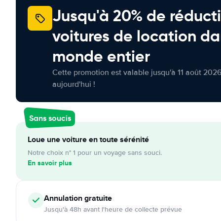
Jusqu'à 20% de réducti
voitures de location da
monde entier
Cette promotion est valable jusqu'à 11 août 2026
aujourd'hui !
Sans soucis
Loue une voiture en toute sérénité
Notre choix n° 1 pour un voyage sans souci.
En savoir plus
Annulation
gratuite
Jusqu'à 48h avant l'heure de collecte prévue