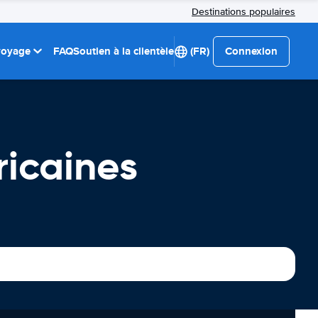
Destinations populaires
 voyage
FAQ
Soutien à la clientèle
(FR)
Connexion
icaines