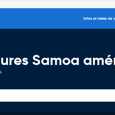
Infos et idées de
itures Samoa amér
s