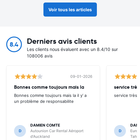
Voir tous les articles
Derniers avis clients
8.4
Les clients nous évaluent avec un 8.4/10 sur
108006 avis
09-01-2026
Bonnes comme toujours mais la
service très
Bonnes comme toujours mais la il y’ a
service très 
un problème de responsabilite
DAMIEN COMTE
DANI
D
Autounion Car Rental Aéroport
D
Europ
d'Auckland
Tahit