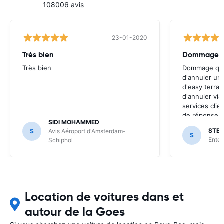
108006 avis
23-01-2020
Très bien
Dommage qu'
Très bien
Dommage qu'i
d'annuler une
d'easy terra 
d'annuler vi
services clien
de réponses. 
SIDI MOHAMMED
effectuée ap
STE
S
Avis Aéroport d'Amsterdam-
qui n'est pas
S
Ente
Schiphol
êtes à l'étra
Location de voitures dans et
autour de la Goes