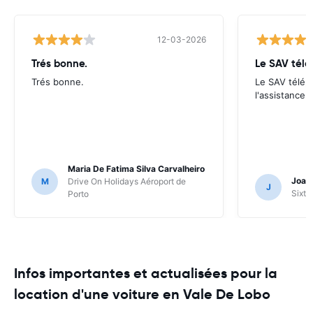
12-03-2026
Trés bonne.
Trés bonne.
Le SAV télép
l'assistance s
Maria De Fatima Silva Carvalheiro
Joao
M
Drive On Holidays Aéroport de
J
Sixt 
Porto
Infos importantes et actualisées pour la
location d'une voiture en Vale De Lobo