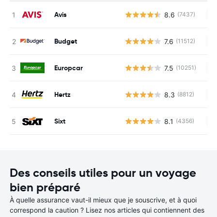
Avis
8.6
(7437)
Au
Budget
7.6
(11512)
Au
Europcar
7.5
(10251)
Au
Hertz
8.3
(8812)
Au
Sixt
8.1
(4356)
Au
Des conseils utiles pour un voyage
bien préparé
À quelle assurance vaut-il mieux que je souscrive, et à quoi
correspond la caution ? Lisez nos articles qui contiennent des