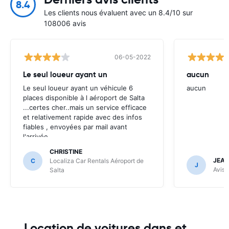
8.4
Les clients nous évaluent avec un 8.4/10 sur
108006 avis
06-05-2022
Le seul loueur ayant un
aucun
Le seul loueur ayant un véhicule 6
aucun
places disponible à l aéroport de Salta
...certes cher..mais un service efficace
et relativement rapide avec des infos
fiables , envoyées par mail avant
l'arrivée .
CHRISTINE
JEAN
C
Localiza Car Rentals Aéroport de
J
Avis 
Salta
Location de voitures dans et