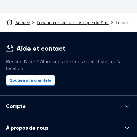
Accueil
Location de voitures Afrique du Sud
Location 
Aide et contact
Besoin d'aide ? Alors contactez nos spécialistes de la
location.
Soutien à la clientèle
Compte
À propos de nous