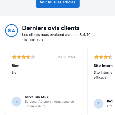
Voir tous les articles
Derniers avis clients
8.4
Les clients nous évaluent avec un 8.4/10 sur
108006 avis
23-11-2024
Bien
Site Interne
Bien
Site Internet
efficace)
herve TARTARY
PAS
h
Europcar Aéroport International de
P
First
Johannesburg