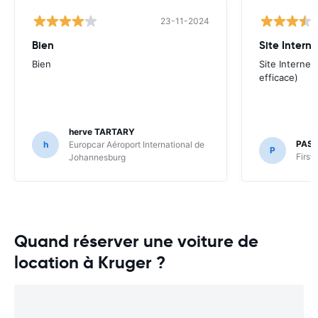
23-11-2024
Bien
Site Interne
Bien
Site Internet
efficace)
herve TARTARY
PAS
h
Europcar Aéroport International de
P
First
Johannesburg
Quand réserver une voiture de
location à Kruger ?