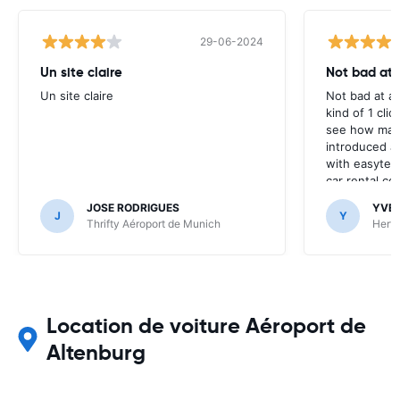
29-06-2024
Un site claire
Not bad at al
Un site claire
Not bad at al
kind of 1 clic
see how many
introduced at
with easyterra
car rental co
JOSE RODRIGUES
YVE
J
Y
Thrifty Aéroport de Munich
Hertz
Location de voiture Aéroport de
Altenburg