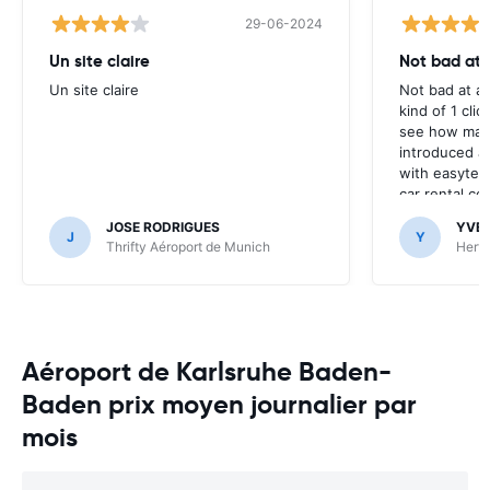
29-06-2024
Un site claire
Not bad at al
Un site claire
Not bad at al
kind of 1 clic
see how many
introduced at
with easyterra
car rental co
JOSE RODRIGUES
YVE
J
Y
Thrifty Aéroport de Munich
Hertz
Aéroport de Karlsruhe Baden-
Baden prix moyen journalier par
mois