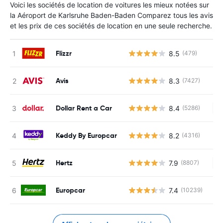
Voici les sociétés de location de voitures les mieux notées sur
la Aéroport de Karlsruhe Baden-Baden Comparez tous les avis
et les prix de ces sociétés de location en une seule recherche.
Flizzr
8.5
(479)
Avis
8.3
(7427)
Dollar Rent a Car
8.4
(5286)
Au
Keddy By Europcar
8.2
(4316)
Hertz
7.9
(8807)
Au
Europcar
7.4
(10239)