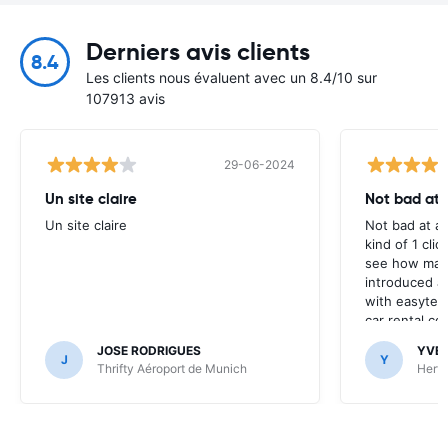
Derniers avis clients
8.4
Les clients nous évaluent avec un 8.4/10 sur
107913 avis
29-06-2024
Un site claire
Not bad at al
Un site claire
Not bad at al
kind of 1 clic
see how many
introduced at
with easyterra
car rental co
JOSE RODRIGUES
YVE
J
Y
Thrifty Aéroport de Munich
Hertz