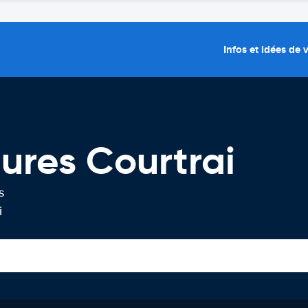
Infos et idées de
tures Courtrai
s
i