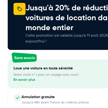
Jusqu'à 20% de réducti
voitures de location da
monde entier
Cette promotion est valable jusqu'à 11 août 2026
aujourd'hui !
Sans soucis
Loue une voiture en toute sérénité
Notre choix n° 1 pour un voyage sans souci.
En savoir plus
Annulation
gratuite
Jusqu'à 48h avant l'heure de collecte prévue