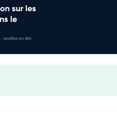
on sur les
ns le
 - profitez-en dès