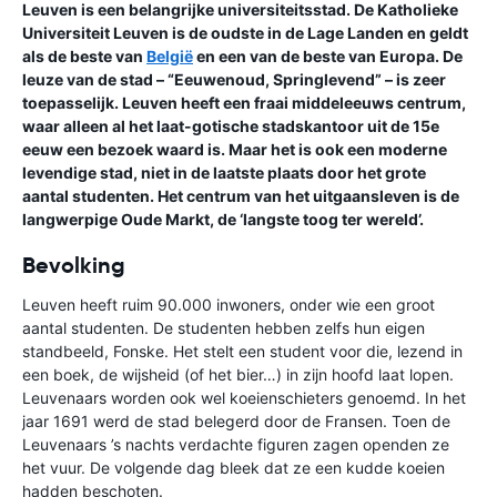
Leuven is een belangrijke universiteitsstad. De Katholieke
Universiteit Leuven is de oudste in de Lage Landen en geldt
als de beste van
België
en een van de beste van Europa. De
leuze van de stad – “Eeuwenoud, Springlevend” – is zeer
toepasselijk. Leuven heeft een fraai middeleeuws centrum,
waar alleen al het laat-gotische stadskantoor uit de 15e
eeuw een bezoek waard is. Maar het is ook een moderne
levendige stad, niet in de laatste plaats door het grote
aantal studenten. Het centrum van het uitgaansleven is de
langwerpige Oude Markt, de ‘langste toog ter wereld’.
Bevolking
Leuven heeft ruim 90.000 inwoners, onder wie een groot
aantal studenten. De studenten hebben zelfs hun eigen
standbeeld, Fonske. Het stelt een student voor die, lezend in
een boek, de wijsheid (of het bier…) in zijn hoofd laat lopen.
Leuvenaars worden ook wel koeienschieters genoemd. In het
jaar 1691 werd de stad belegerd door de Fransen. Toen de
Leuvenaars ’s nachts verdachte figuren zagen openden ze
het vuur. De volgende dag bleek dat ze een kudde koeien
hadden beschoten.