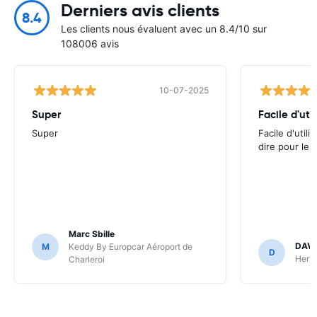
Derniers avis clients
8.4
Les clients nous évaluent avec un 8.4/10 sur
108006 avis
10-07-2025
Super
Super
Facile d'utili
dire pour le
Marc Sbille
DAVI
M
Keddy By Europcar Aéroport de
D
Hertz
Charleroi