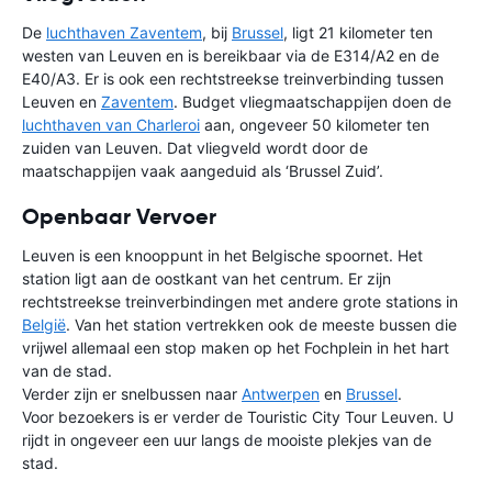
De
luchthaven Zaventem
, bij
Brussel
, ligt 21 kilometer ten
westen van Leuven en is bereikbaar via de E314/A2 en de
E40/A3. Er is ook een rechtstreekse treinverbinding tussen
Leuven en
Zaventem
. Budget vliegmaatschappijen doen de
luchthaven van Charleroi
aan, ongeveer 50 kilometer ten
zuiden van Leuven. Dat vliegveld wordt door de
maatschappijen vaak aangeduid als ‘Brussel Zuid’.
Openbaar Vervoer
Leuven is een knooppunt in het Belgische spoornet. Het
station ligt aan de oostkant van het centrum. Er zijn
rechtstreekse treinverbindingen met andere grote stations in
België
. Van het station vertrekken ook de meeste bussen die
vrijwel allemaal een stop maken op het Fochplein in het hart
van de stad.
Verder zijn er snelbussen naar
Antwerpen
en
Brussel
.
Voor bezoekers is er verder de Touristic City Tour Leuven. U
rijdt in ongeveer een uur langs de mooiste plekjes van de
stad.