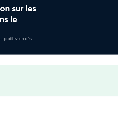
on sur les
ns le
 - profitez-en dès