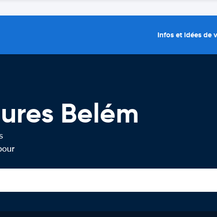
Infos et idées de
tures Belém
s
pour