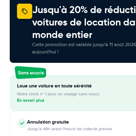
Jusqu'à 20% de réducti
voitures de location da
monde entier
Cette promotion est valable jusqu'à 11 août 2026
aujourd'hui !
Sans soucis
Loue une voiture en toute sérénité
Notre choix n° 1 pour un voyage sans souci.
En savoir plus
Annulation
gratuite
Jusqu'à 48h avant l'heure de collecte prévue