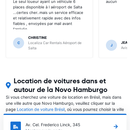
Le seul loueur ayant un véhicule 6
aucun
places disponible à l aéroport de Salta
...certes cher..mais un service efficace
et relativement rapide avec des infos
fiables , envoyées par mail avant
l'arrivée .
CHRISTINE
JEAN
C
Localiza Car Rentals Aéroport de
J
Avis 
Salta
Location de voitures dans et
autour de la Novo Hamburgo
Si vous cherchez une voiture de location en Brésil, mais dans
une ville autre que Novo Hamburgo, veuillez cliquer sur la
page
Location de voiture Brésil
, où vous pourrez choisir la ville
dans le Brésil où vous souhaitez louer une voiture.
Av. Cel. Frederico Linck, 345