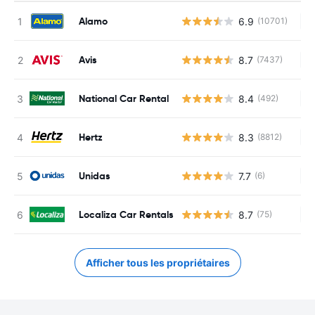
Alamo
6.9
(10701)
Au
Avis
8.7
(7437)
Au
National Car Rental
8.4
(492)
Au
Hertz
8.3
(8812)
Au
Unidas
7.7
(6)
Au
Localiza Car Rentals
8.7
(75)
Au
Afficher tous les propriétaires