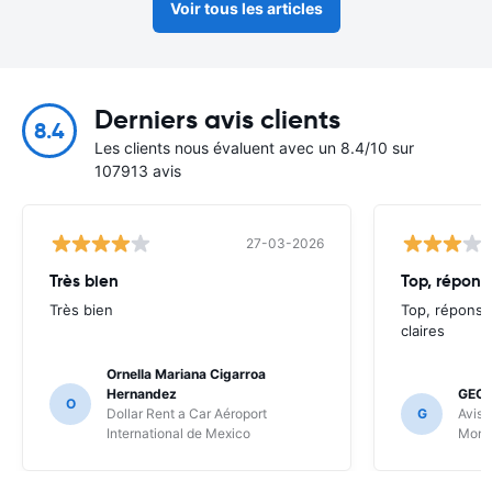
Voir tous les articles
Derniers avis clients
8.4
Les clients nous évaluent avec un 8.4/10 sur
107913 avis
27-03-2026
Très bien
Très bien
Top, réponse
claires
Ornella Mariana Cigarroa
Hernandez
GEOF
O
Dollar Rent a Car Aéroport
G
Avis 
International de Mexico
Mont