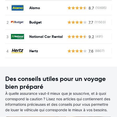
Alamo
8.7
(10695)
Au
Budget
7.7
(11503)
Au
National Car Rental
9.2
(491)
Au
Hertz
7.6
(8807)
Au
Des conseils utiles pour un voyage
bien préparé
À quelle assurance vaut-il mieux que je souscrive, et à quoi
correspond la caution ? Lisez nos articles qui contiennent des
informations précieuses et des conseils pour vous permettre
de louer le véhicule qui corresponde le mieux à vos besoins.