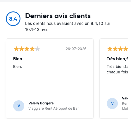
Derniers avis clients
8.4
Les clients nous évaluent avec un 8.4/10 sur
107913 avis
26-07-2026
Bien.
Très bien,fa
Bien.
Très bien,fac
chaque fois.
Valer
Valery Borgers
V
RentS
V
Viaggiare Rent Aéroport de Bari
Malp