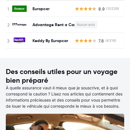
Europcar
8.9
(10239)
Au
Advantage Rent a Car
Aucun avis
Au
Keddy By Europcar
7.8
(4316)
Au
Des conseils utiles pour un voyage
bien préparé
À quelle assurance vaut-il mieux que je souscrive, et à quoi
correspond la caution ? Lisez nos articles qui contiennent des
informations précieuses et des conseils pour vous permettre
de louer le véhicule qui corresponde le mieux à vos besoins.