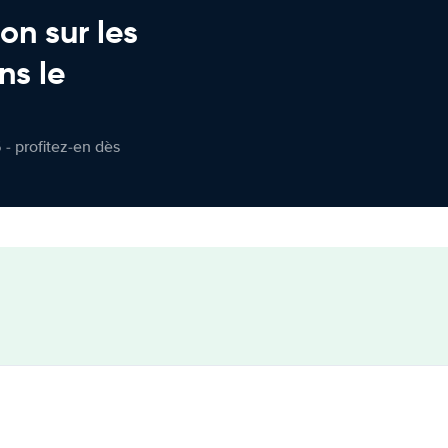
on sur les
ns le
 - profitez-en dès