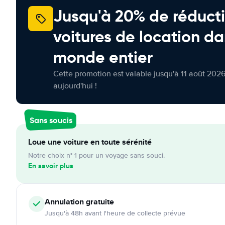
Jusqu'à 20% de réducti
voitures de location da
monde entier
Cette promotion est valable jusqu'à 11 août 2026
aujourd'hui !
Sans soucis
Loue une voiture en toute sérénité
Notre choix n° 1 pour un voyage sans souci.
En savoir plus
Annulation
gratuite
Jusqu'à 48h avant l'heure de collecte prévue