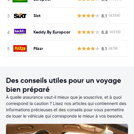
Sixt
8.1
(4354)
Au
Keddy By Europcar
6.8
(4316)
Au
Flizzr
8.1
(479)
Au
Des conseils utiles pour un voyage
bien préparé
À quelle assurance vaut-il mieux que je souscrive, et à quoi
correspond la caution ? Lisez nos articles qui contiennent des
informations précieuses et des conseils pour vous permettre
de louer le véhicule qui corresponde le mieux à vos besoins.