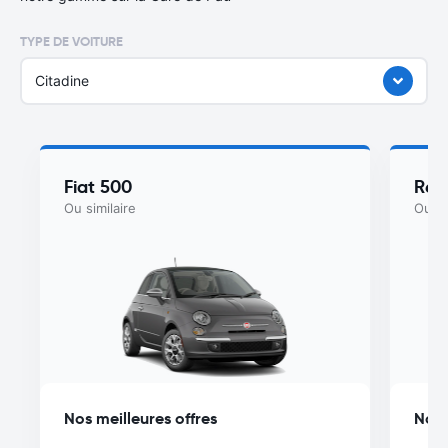
TYPE DE VOITURE
Citadine
Fiat 500
Ren
Ou similaire
Ou si
Nos meilleures offres
Nos 