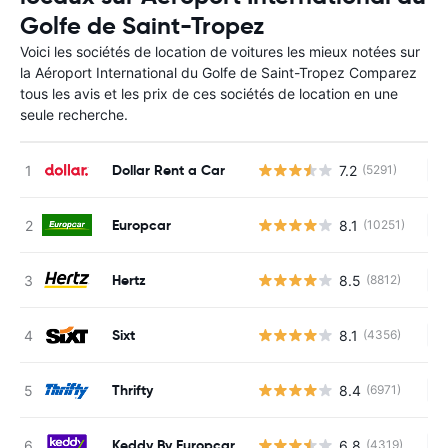
Golfe de Saint-Tropez
Voici les sociétés de location de voitures les mieux notées sur
la Aéroport International du Golfe de Saint-Tropez Comparez
tous les avis et les prix de ces sociétés de location en une
seule recherche.
Dollar Rent a Car
7.2
(5291)
Au
Europcar
8.1
(10251)
Au
Hertz
8.5
(8812)
Au
Sixt
8.1
(4356)
Au
Thrifty
8.4
(6971)
Au
Keddy By Europcar
6.8
(4319)
Au