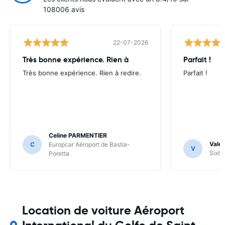
108006 avis
22-07-2026
Très bonne expérience. Rien à
Parfait !
Très bonne expérience. Rien à redire.
Parfait !
Celine PARMENTIER
Valer
C
Europcar Aéroport de Bastia-
V
Sixt 
Poretta
Location de voiture Aéroport