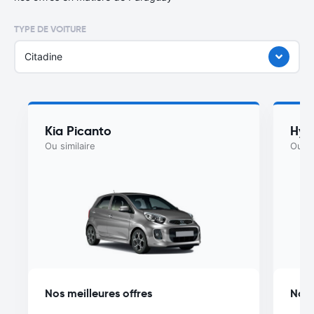
TYPE DE VOITURE
Citadine
Kia Picanto
Hyu
Ou similaire
Ou si
Nos meilleures offres
Nos 