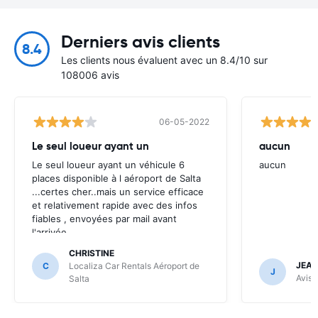
Derniers avis clients
8.4
Les clients nous évaluent avec un 8.4/10 sur
108006 avis
06-05-2022
Le seul loueur ayant un
aucun
Le seul loueur ayant un véhicule 6
aucun
places disponible à l aéroport de Salta
...certes cher..mais un service efficace
et relativement rapide avec des infos
fiables , envoyées par mail avant
l'arrivée .
CHRISTINE
JEAN
C
Localiza Car Rentals Aéroport de
J
Avis 
Salta