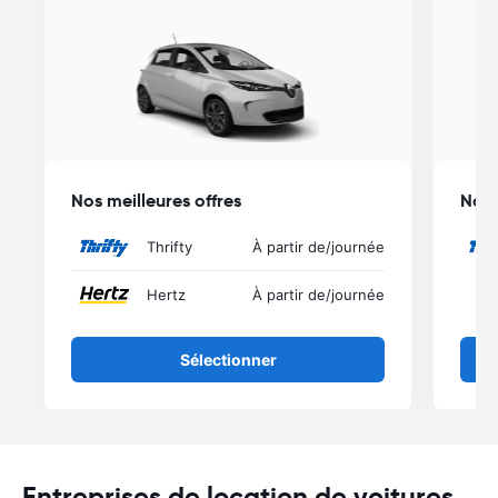
Nos meilleures offres
Nos 
Thrifty
À partir de
/journée
Hertz
À partir de
/journée
Sélectionner
Entreprises de location de voitures