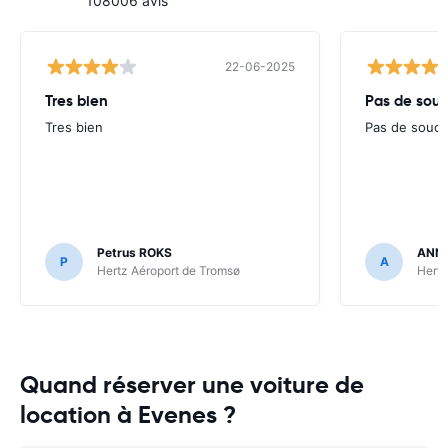
108006 avis
22-06-2025
Tres bien
Pas de souc
Tres bien
Pas de souci
Petrus ROKS
ANNE
P
A
Hertz Aéroport de Tromsø
Hertz
Quand réserver une voiture de
location à Evenes ?