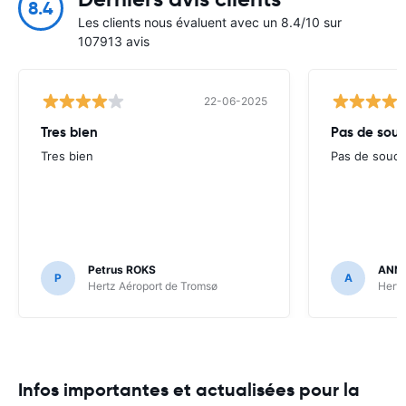
8.4
Les clients nous évaluent avec un 8.4/10 sur
107913 avis
22-06-2025
Tres bien
Pas de souc
Tres bien
Pas de souci
Petrus ROKS
ANNE
P
A
Hertz Aéroport de Tromsø
Hertz
Infos importantes et actualisées pour la