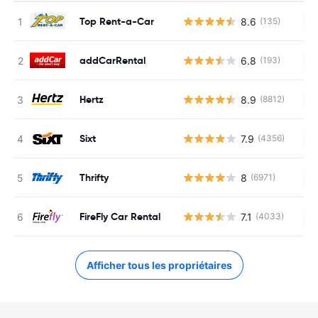
Top Rent-a-Car
8.6
(135)
Au
addCarRental
6.8
(193)
Au
Hertz
8.9
(8812)
Au
Sixt
7.9
(4356)
Au
Thrifty
8
(6971)
Au
FireFly Car Rental
7.1
(4033)
Au
Afficher tous les propriétaires