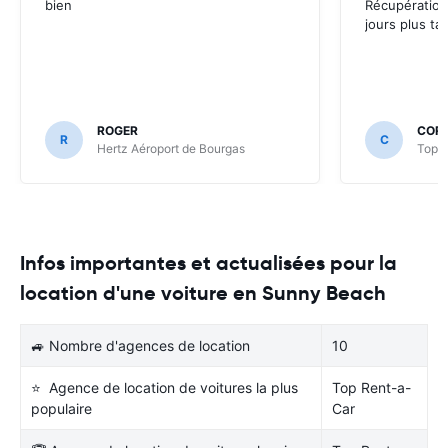
bien
Récupération
jours plus tar
ROGER
CORI
R
C
Hertz Aéroport de Bourgas
Top R
Infos importantes et actualisées pour la
location d'une voiture en Sunny Beach
🚙 Nombre d'agences de location
10
⭐ Agence de location de voitures la plus
Top Rent-a-
populaire
Car