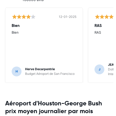
12-01-2025
Bien
RAS
Bien
RAS
JEA
Herve Decarpentrie
J
Dolla
H
Budget Aéroport de San Francisco
Inter
Aéroport d'Houston-George Bush
prix moyen journalier par mois