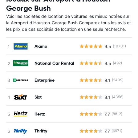
George Bush
Voici les sociétés de location de voitures les mieux notées sur
la Aéroport d'Houston-George Bush Comparez tous les avis et
les prix de ces sociétés de location en une seule recherche.
Alamo
9.5
(10701)
National Car Rental
9.5
(492)
Enterprise
9.1
(2409)
Sixt
8.1
(4356)
Hertz
7.7
(8812)
Thrifty
7.7
(6971)