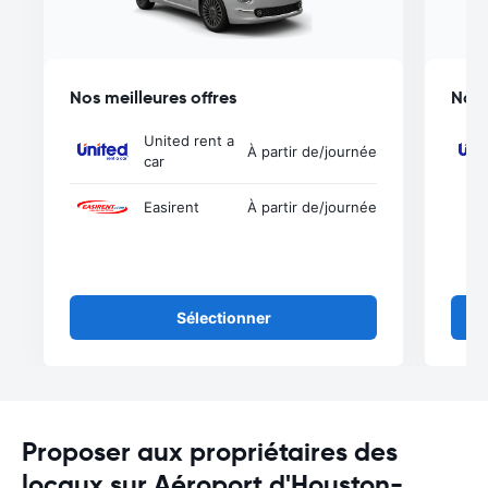
Nos meilleures offres
Nos 
United rent a
À partir de
/journée
car
Easirent
À partir de
/journée
Sélectionner
Proposer aux propriétaires des
locaux sur Aéroport d'Houston-