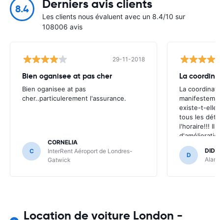
Derniers avis clients
8.4
Les clients nous évaluent avec un 8.4/10 sur
108006 avis
29-11-2018
Bien oganisee at pas cher
La coordina
Bien oganisee at pas
La coordinati
cher..particulerement l'assurance.
manifestemen
existe-t-elle
tous les déta
l'horaire!!! Il
d'amélioration
CORNELIA
possible (sur
DIDI
C
InterRent Aéroport de Londres-
tout de même
D
Alamo
Gatwick
véhicule aprè
très claireme
Location de voiture London -