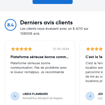
Derniers avis clients
8.4
Les clients nous évaluent avec un 8.4/10 sur
108006 avis
12-05-2024
Plateforme sérieuse bonne communication. Pas
C'est la 1er
Plateforme sérieuse bonne
C'est la 1ere
communication. Pas de problème avec
location avec
le loueur rentalplus. Je recommande
parcontre le
de km au com
locations pr
LINDA FLAMBARD
JEAN
L
J
RentalPlus Aéroport de Naples
Locau